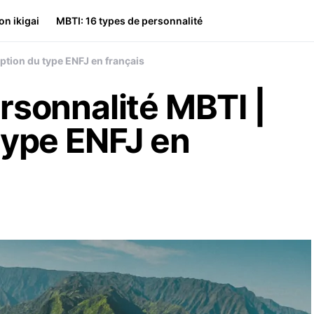
on ikigai
MBTI: 16 types de personnalité
ption du type ENFJ en français
rsonnalité MBTI |
type ENFJ en