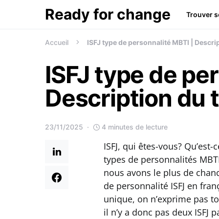
Ready for change
Trouver s
Recherche de:
Accueil
ISFJ type de personnalité MBTI | Descrip
ISFJ type de pe
Description du t
23/11/2025
4 minutes de lecture
ISFJ, qui êtes-vous? Qu’est-c
types de personnalités MBTI?
nous avons le plus de chanc
de personnalité ISFJ en fra
unique, on n’exprime pas t
il n’y a donc pas deux ISFJ pa